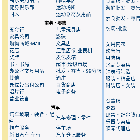
高尔夫用品店
脚踏车店
食品店・批发
健身俱乐部
运动场所
海鲜批发・零
国术
运动器材及用品
素食批发・零
商务・零售
农场·批发
五金行
儿童玩具店
家具公司
影碟
购物商城·Mall
文具店
女用内衣
花店
连锁店·创业良机
珠宝行
奖牌
皮包皮箱
男装店
书・书局
超市·超级市场
水晶专卖店
办公室文具用品
批发・零售・99分店
钟表行制造
其他
酒庄
服装・精品店
录像带出租公司
百货商店
时装店・女装
唱片行
电子商务
营业设备
骨董店
汽车
瓷器
汽车玻璃・装备・配
邮票・纪念钱
汽车修理・零件
件
乐器专卖店
拖车服务
停车场
钢琴代理店
新旧汽车 车行
汽车登记服务