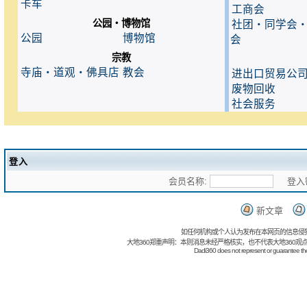
卡车
工商会
公园・博物馆
社团・同学会
公园
博物馆
会
宗教
寺庙・道观・佛具店
教会
进出口贸易公
废物回收
社会服务
登入
会员名称:
登入密
新文章
如任何机构或个人认为发布在本网页的信息侵
大地360郑重声明：本则消息未经严格核实，也不代表大地360观
Dadi360 does not represent or guarantee the t