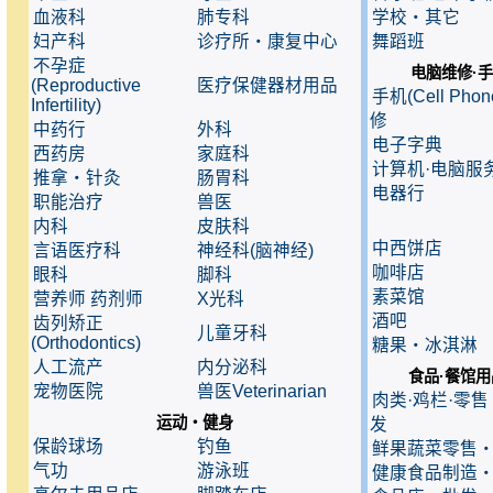
血液科
肺专科
学校・其它
妇产科
诊疗所・康复中心
舞蹈班
不孕症
电脑维修·
(Reproductive
医疗保健器材用品
手机(Cell Pho
Infertility)
修
中药行
外科
电子字典
西药房
家庭科
计算机·电脑服
推拿・针灸
肠胃科
电器行
职能治疗
兽医
内科
皮肤科
中西饼店
言语医疗科
神经科(脑神经)
咖啡店
眼科
脚科
素菜馆
营养师 药剂师
X光科
酒吧
齿列矫正
儿童牙科
(Orthodontics)
糖果・冰淇淋
人工流产
内分泌科
食品·餐馆用
宠物医院
兽医Veterinarian
肉类·鸡栏·零
运动・健身
发
保龄球场
钓鱼
鲜果蔬菜零售
气功
游泳班
健康食品制造