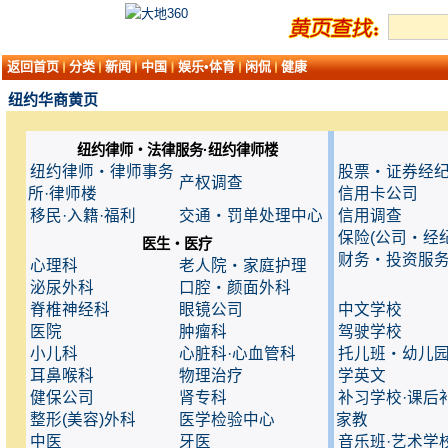
返回首页
分类
新闻
中国
娱乐•体育
闲侃
健康
纽约华商黄页
纽约律师・法律服务·纽约律师楼
纽约律师・律师事务
股票・证券经
产权调查
所·律师楼
信用卡公司
移民·入籍·福利
交通・罚单处理中心
信用调查
保险(公司・经纪
医生・医疗
财务・投资服
心理科
老人院・家庭护理
泌尿外科
口腔・颜面外科
脊椎神经科
眼镜公司
中文学校
医院
肿瘤科
驾驶学校
小儿科
心脏科·心血管科
托儿班・幼儿
耳鼻喉科
物理治疗
学英文
健保公司
肾专科
补习学校·课后
整形(美容)外科
医学检验中心
家教
中医
牙医
音乐班·艺术学