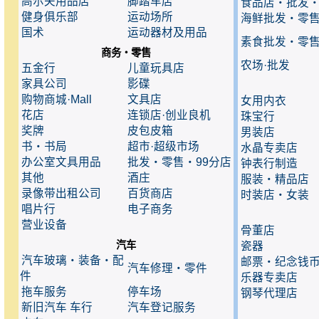
高尔夫用品店
脚踏车店
食品店・批发
健身俱乐部
运动场所
海鲜批发・零
国术
运动器材及用品
素食批发・零
商务・零售
农场·批发
五金行
儿童玩具店
家具公司
影碟
购物商城·Mall
文具店
女用内衣
花店
连锁店·创业良机
珠宝行
奖牌
皮包皮箱
男装店
书・书局
超市·超级市场
水晶专卖店
办公室文具用品
批发・零售・99分店
钟表行制造
其他
酒庄
服装・精品店
录像带出租公司
百货商店
时装店・女装
唱片行
电子商务
营业设备
骨董店
汽车
瓷器
汽车玻璃・装备・配
邮票・纪念钱
汽车修理・零件
件
乐器专卖店
拖车服务
停车场
钢琴代理店
新旧汽车 车行
汽车登记服务