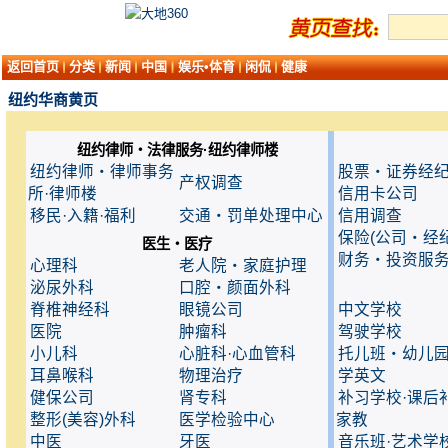
返回首页
分类
新闻
中国
娱乐•体育
闲侃
健康
纽约华商黄页
纽约律师・法律服务·纽约律师楼
纽约律师・律师事务
股票・证券经
产权调查
所·律师楼
信用卡公司
移民·入籍·福利
交通・罚单处理中心
信用调查
保险(公司・经纪
医生・医疗
财务・投资服
心理科
老人院・家庭护理
泌尿外科
口腔・颜面外科
脊椎神经科
眼镜公司
中文学校
医院
肿瘤科
驾驶学校
小儿科
心脏科·心血管科
托儿班・幼儿
耳鼻喉科
物理治疗
学英文
健保公司
肾专科
补习学校·课后
整形(美容)外科
医学检验中心
家教
中医
牙医
音乐班·艺术学