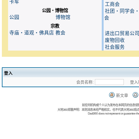
卡车
工商会
公园・博物馆
社团・同学会
公园
博物馆
会
宗教
寺庙・道观・佛具店
教会
进出口贸易公
废物回收
社会服务
登入
会员名称:
登入密
新文章
如任何机构或个人认为发布在本网页的信息侵
大地360郑重声明：本则消息未经严格核实，也不代表大地360观
Dadi360 does not represent or guarantee the t