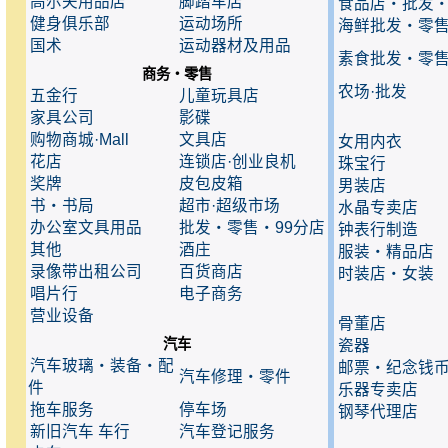
高尔夫用品店
脚踏车店
食品店・批发
健身俱乐部
运动场所
海鲜批发・零
国术
运动器材及用品
素食批发・零
商务・零售
农场·批发
五金行
儿童玩具店
家具公司
影碟
购物商城·Mall
文具店
女用内衣
花店
连锁店·创业良机
珠宝行
奖牌
皮包皮箱
男装店
书・书局
超市·超级市场
水晶专卖店
办公室文具用品
批发・零售・99分店
钟表行制造
其他
酒庄
服装・精品店
录像带出租公司
百货商店
时装店・女装
唱片行
电子商务
营业设备
骨董店
汽车
瓷器
汽车玻璃・装备・配
邮票・纪念钱
汽车修理・零件
件
乐器专卖店
拖车服务
停车场
钢琴代理店
新旧汽车 车行
汽车登记服务