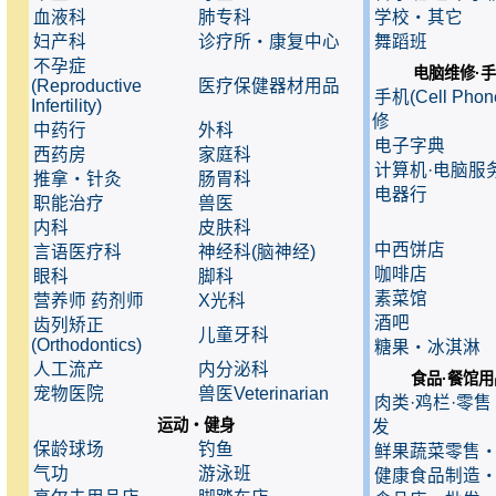
血液科
肺专科
学校・其它
妇产科
诊疗所・康复中心
舞蹈班
不孕症
电脑维修·
(Reproductive
医疗保健器材用品
手机(Cell Pho
Infertility)
修
中药行
外科
电子字典
西药房
家庭科
计算机·电脑服
推拿・针灸
肠胃科
电器行
职能治疗
兽医
内科
皮肤科
中西饼店
言语医疗科
神经科(脑神经)
咖啡店
眼科
脚科
素菜馆
营养师 药剂师
X光科
酒吧
齿列矫正
儿童牙科
(Orthodontics)
糖果・冰淇淋
人工流产
内分泌科
食品·餐馆用
宠物医院
兽医Veterinarian
肉类·鸡栏·零
运动・健身
发
保龄球场
钓鱼
鲜果蔬菜零售
气功
游泳班
健康食品制造