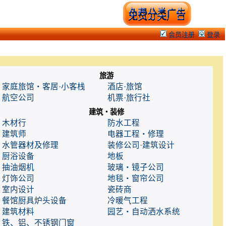
会员注册
登录
旅游
家庭旅馆・客居·小客栈
酒店·旅馆
航空公司
机票·旅行社
建筑・装修
木材行
防水工程
建筑师
电器工程・修理
水管器材及修理
装修公司·建筑设计
厨浴设备
地板
抽油烟机
玻璃・镜子公司
灯饰公司
地毯・窗帘公司
室内设计
瓷砖商
餐馆厨具炉头设备
冷暖气工程
建筑材料
园艺・自动洒水系统
铁、铝、不锈钢门窗