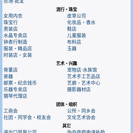
农场·批发
流行・珠宝
女用内衣
皮草公司
珠宝行
化妆品・香水
男装店
鞋店
水晶专卖店
儿童服装
钟表行制造
布料店
服装・精品店
玉器
时装店・女装
艺术・兴趣
骨董店
宠物店·水族馆
瓷器
艺术手工艺品店
邮票・纪念钱币
艺廊・艺术中心
乐器专卖店
摄影器材店
钢琴代理店
团体・组织
工商会
公所・同乡会
社团・同学会・校友会
文化艺术协会
其它
进出口贸易公司
协办政府申请补助