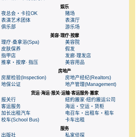
娱乐
夜总会・卡拉OK
赌场
表演艺术团体
表演厅
俱乐部
游乐场
美容·理疗·按摩
理疗·桑拿浴(Spa)
美容院
皮肤保养
假发
指甲店
发廊·理发店
推拿・按摩· 指压
美容用品
房地产
房屋检验(Inspection)
房地产经纪(Realtors)
地保公证
地产管理(Management)
货运·海运·报关·运输·客运服务·搬家
报关行
紐約搬家·纽约搬运公司
客运服务
海运・空运・货柜
加长出租汽车
电召车・出租车・租车
校车(School Bus)
卡车出租
服务
出版社
私家侦探