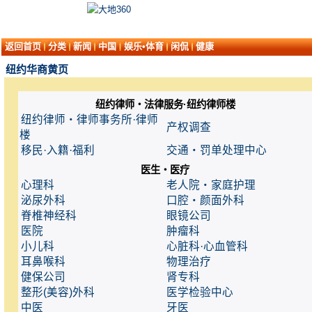
返回首页
分类
新闻
中国
娱乐•体育
闲侃
健康
纽约华商黄页
纽约律师・法律服务·纽约律师楼
纽约律师・律师事务所·律师
产权调查
楼
移民·入籍·福利
交通・罚单处理中心
医生・医疗
心理科
老人院・家庭护理
泌尿外科
口腔・颜面外科
脊椎神经科
眼镜公司
医院
肿瘤科
小儿科
心脏科·心血管科
耳鼻喉科
物理治疗
健保公司
肾专科
整形(美容)外科
医学检验中心
中医
牙医