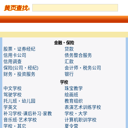
金融・保险
股票・证券经纪
贷款
信用卡公司
债务整合服务
信用调查
汇款
保险(公司・经纪)
会计师・税务公司
财务・投资服务
银行
学校
中文学校
珠宝教学
驾驶学校
绘画班
托儿班・幼儿园
教育组织
学英文
表演艺术训练学校
补习学校·课后补习·家教
学校・大学
音乐班·艺术学校
计算机职训学校
学校・其它
夏令营