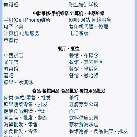
舞蹈班
职业培训学校
电脑维修·手机维修·计算机・电器维修
手机(Cell Phone)维修
网吧·网站·网络服务
电子字典
复印机代理・修理
计算机·电脑服务
电话系统
电器行
餐厅・餐饮
中西饼店
餐馆・布碌仑
咖啡店
餐馆・其它地区
素菜馆
餐馆・皇后区
酒吧
餐馆・曼哈顿
糖果・冰淇淋
食品·餐馆用品·食品批发·餐馆用品批发
肉类·鸡栏·零售・批发
茶行
鲜果蔬菜零售・批发
豆腐芽菜公司
健康食品制造・代理
面厂
食品店・批发・制造
饮料供应公司
海鲜批发・零售
蔘材茸海味店
素食批发・零售
餐馆用品・食品供应・批发