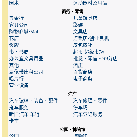
国术
运动器材及用品
商务・零售
五金行
儿童玩具店
家具公司
影碟
购物商城·Mall
文具店
花店
连锁店·创业良机
奖牌
皮包皮箱
书・书局
超市·超级市场
办公室文具用品
批发・零售・99分店
其他
酒庄
录像带出租公司
百货商店
唱片行
电子商务
营业设备
汽车
汽车玻璃・装备・配件
汽车修理・零件
拖车服务
停车场
新旧汽车 车行
汽车登记服务
卡车
公园・博物馆
公园
博物馆