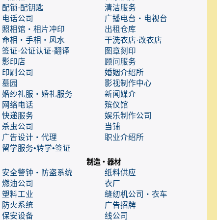
配锁·配钥匙
清洁服务
电话公司
广播电台・电视台
照相馆・相片冲印
出租仓库
命相・手相・风水
干洗衣店·改衣店
签证·公证认证·翻译
图章刻印
影印店
顾问服务
印刷公司
婚姻介绍所
墓园
影视制作中心
婚纱礼服・婚礼服务
新闻媒介
网络电话
殡仪馆
快递服务
娱乐制作公司
杀虫公司
当铺
广告设计・代理
职业介绍所
留学服务•转学•签证
制造・器材
安全警钟・防盗系统
纸料供应
燃油公司
衣厂
塑料工业
缝纫机公司・衣车
防火系统
广告招牌
保安设备
线公司