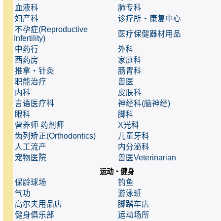
血液科
肺专科
妇产科
诊疗所・康复中心
不孕症(Reproductive
医疗保健器材用品
Infertility)
中药行
外科
西药房
家庭科
推拿・针灸
肠胃科
职能治疗
兽医
内科
皮肤科
言语医疗科
神经科(脑神经)
眼科
脚科
营养师 药剂师
X光科
齿列矫正(Orthodontics)
儿童牙科
人工流产
内分泌科
宠物医院
兽医Veterinarian
运动・健身
保龄球场
钓鱼
气功
游泳班
高尔夫用品店
脚踏车店
健身俱乐部
运动场所