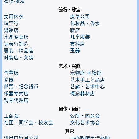
农场·批发
流行・珠宝
女用内衣
皮草公司
珠宝行
化妆品・香水
男装店
鞋店
水晶专卖店
儿童服装
钟表行制造
布料店
服装・精品店
玉器
时装店・女装
艺术・兴趣
骨董店
宠物店·水族馆
瓷器
艺术手工艺品店
邮票・纪念钱币
艺廊・艺术中心
乐器专卖店
摄影器材店
钢琴代理店
团体・组织
工商会
公所・同乡会
社团・同学会・校友会
文化艺术协会
其它
进出口贸易公司
协办政府申请补助