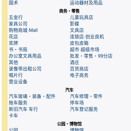
国术
运动器材及用品
商务・零售
五金行
儿童玩具店
家具公司
影碟
购物商城·Mall
文具店
花店
连锁店·创业良机
奖牌
皮包皮箱
书・书局
超市·超级市场
办公室文具用品
批发・零售・99分店
其他
酒庄
录像带出租公司
百货商店
唱片行
电子商务
营业设备
汽车
汽车玻璃・装备・配件
汽车修理・零件
拖车服务
停车场
新旧汽车 车行
汽车登记服务
卡车
公园・博物馆
公园
博物馆