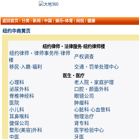
返回首页
分类
新闻
中国
娱乐•体育
闲侃
健康
纽约华商黄页
纽约律师・法律服务·纽约律师楼
纽约律师・律师事务所·律师
产权调查
楼
移民·入籍·福利
交通・罚单处理中心
医生・医疗
心理科
老人院・家庭护理
泌尿外科
口腔・颜面外科
脊椎神经科
眼镜公司
医院
肿瘤科
小儿科
心脏科·心血管科
耳鼻喉科
物理治疗
健保公司
肾专科
整形(美容)外科
医学检验中心
中医
牙医