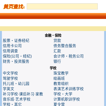
金融・保险
股票・证券经纪
贷款
信用卡公司
债务整合服务
信用调查
汇款
保险(公司・经纪)
会计师・税务公司
财务・投资服务
银行
学校
中文学校
珠宝教学
驾驶学校
绘画班
托儿班・幼儿园
教育组织
学英文
表演艺术训练学校
补习学校·课后补习·家教
学校・大学
音乐班·艺术学校
计算机职训学校
学校・其它
夏令营