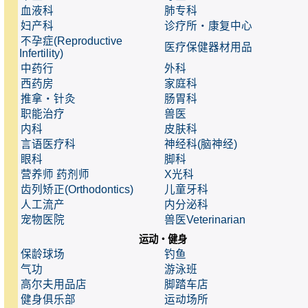
血液科
肺专科
妇产科
诊疗所・康复中心
不孕症(Reproductive
医疗保健器材用品
Infertility)
中药行
外科
西药房
家庭科
推拿・针灸
肠胃科
职能治疗
兽医
内科
皮肤科
言语医疗科
神经科(脑神经)
眼科
脚科
营养师 药剂师
X光科
齿列矫正(Orthodontics)
儿童牙科
人工流产
内分泌科
宠物医院
兽医Veterinarian
运动・健身
保龄球场
钓鱼
气功
游泳班
高尔夫用品店
脚踏车店
健身俱乐部
运动场所