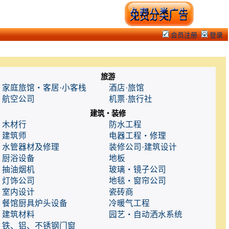
会员注册
登录
旅游
家庭旅馆・客居·小客栈
酒店·旅馆
航空公司
机票·旅行社
建筑・装修
木材行
防水工程
建筑师
电器工程・修理
水管器材及修理
装修公司·建筑设计
厨浴设备
地板
抽油烟机
玻璃・镜子公司
灯饰公司
地毯・窗帘公司
室内设计
瓷砖商
餐馆厨具炉头设备
冷暖气工程
建筑材料
园艺・自动洒水系统
铁、铝、不锈钢门窗