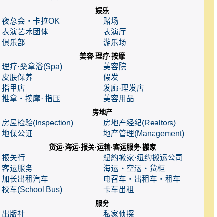
娱乐
夜总会・卡拉OK
赌场
表演艺术团体
表演厅
俱乐部
游乐场
美容·理疗·按摩
理疗·桑拿浴(Spa)
美容院
皮肤保养
假发
指甲店
发廊·理发店
推拿・按摩· 指压
美容用品
房地产
房屋检验(Inspection)
房地产经纪(Realtors)
地保公证
地产管理(Management)
货运·海运·报关·运输·客运服务·搬家
报关行
紐約搬家·纽约搬运公司
客运服务
海运・空运・货柜
加长出租汽车
电召车・出租车・租车
校车(School Bus)
卡车出租
服务
出版社
私家侦探