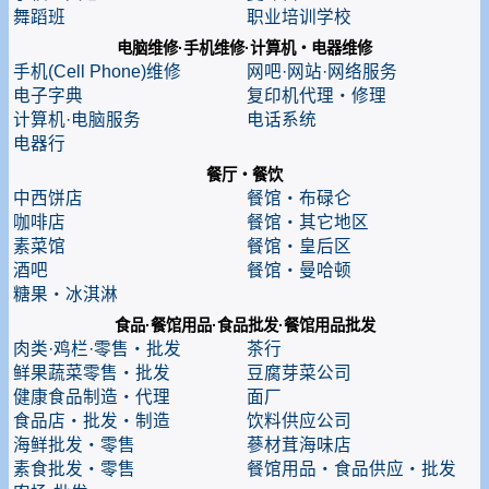
舞蹈班
职业培训学校
电脑维修·手机维修·计算机・电器维修
手机(Cell Phone)维修
网吧·网站·网络服务
电子字典
复印机代理・修理
计算机·电脑服务
电话系统
电器行
餐厅・餐饮
中西饼店
餐馆・布碌仑
咖啡店
餐馆・其它地区
素菜馆
餐馆・皇后区
酒吧
餐馆・曼哈顿
糖果・冰淇淋
食品·餐馆用品·食品批发·餐馆用品批发
肉类·鸡栏·零售・批发
茶行
鲜果蔬菜零售・批发
豆腐芽菜公司
健康食品制造・代理
面厂
食品店・批发・制造
饮料供应公司
海鲜批发・零售
蔘材茸海味店
素食批发・零售
餐馆用品・食品供应・批发