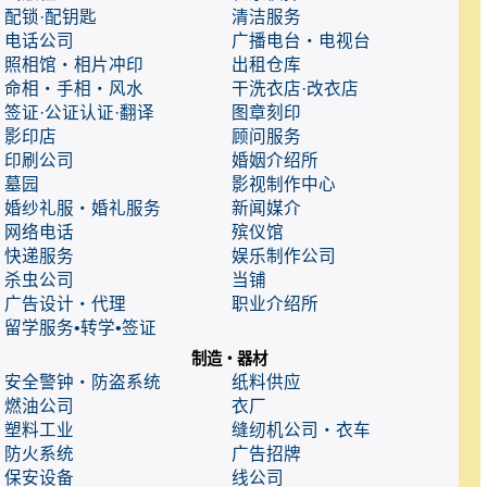
配锁·配钥匙
清洁服务
电话公司
广播电台・电视台
照相馆・相片冲印
出租仓库
命相・手相・风水
干洗衣店·改衣店
签证·公证认证·翻译
图章刻印
影印店
顾问服务
印刷公司
婚姻介绍所
墓园
影视制作中心
婚纱礼服・婚礼服务
新闻媒介
网络电话
殡仪馆
快递服务
娱乐制作公司
杀虫公司
当铺
广告设计・代理
职业介绍所
留学服务•转学•签证
制造・器材
安全警钟・防盗系统
纸料供应
燃油公司
衣厂
塑料工业
缝纫机公司・衣车
防火系统
广告招牌
保安设备
线公司