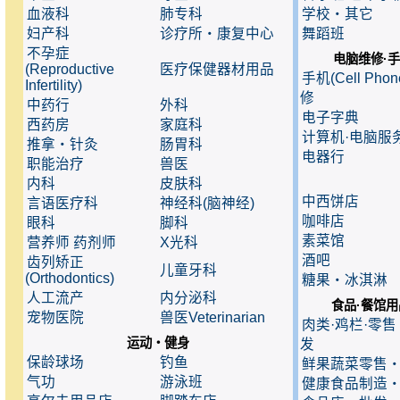
血液科
肺专科
学校・其它
妇产科
诊疗所・康复中心
舞蹈班
不孕症
电脑维修·
(Reproductive
医疗保健器材用品
手机(Cell Pho
Infertility)
修
中药行
外科
电子字典
西药房
家庭科
计算机·电脑服
推拿・针灸
肠胃科
电器行
职能治疗
兽医
内科
皮肤科
中西饼店
言语医疗科
神经科(脑神经)
咖啡店
眼科
脚科
素菜馆
营养师 药剂师
X光科
酒吧
齿列矫正
儿童牙科
(Orthodontics)
糖果・冰淇淋
人工流产
内分泌科
食品·餐馆用
宠物医院
兽医Veterinarian
肉类·鸡栏·零
运动・健身
发
保龄球场
钓鱼
鲜果蔬菜零售
气功
游泳班
健康食品制造