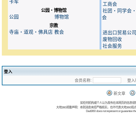
卡车
工商会
公园・博物馆
社团・同学会
公园
博物馆
会
宗教
寺庙・道观・佛具店
教会
进出口贸易公
废物回收
社会服务
登入
会员名称:
登入密
新文章
如任何机构或个人认为发布在本网页的信息侵
大地360郑重声明：本则消息未经严格核实，也不代表大地360观
Dadi360 does not represent or guarantee the t