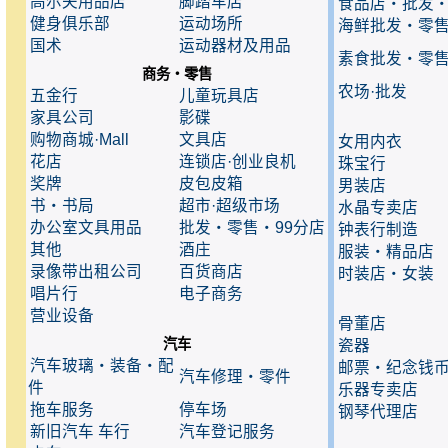
高尔夫用品店
脚踏车店
食品店・批发
健身俱乐部
运动场所
海鲜批发・零
国术
运动器材及用品
素食批发・零
商务・零售
农场·批发
五金行
儿童玩具店
家具公司
影碟
购物商城·Mall
文具店
女用内衣
花店
连锁店·创业良机
珠宝行
奖牌
皮包皮箱
男装店
书・书局
超市·超级市场
水晶专卖店
办公室文具用品
批发・零售・99分店
钟表行制造
其他
酒庄
服装・精品店
录像带出租公司
百货商店
时装店・女装
唱片行
电子商务
营业设备
骨董店
汽车
瓷器
汽车玻璃・装备・配
邮票・纪念钱
汽车修理・零件
件
乐器专卖店
拖车服务
停车场
钢琴代理店
新旧汽车 车行
汽车登记服务