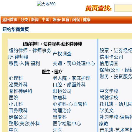
返回首页
分类
新闻
中国
娱乐•体育
闲侃
健康
纽约华商黄页
纽约律师・法律服务·纽约律师楼
纽约律师・律师事务
股票・证券经
产权调查
所·律师楼
信用卡公司
移民·入籍·福利
交通・罚单处理中心
信用调查
保险(公司・经纪
医生・医疗
财务・投资服
心理科
老人院・家庭护理
泌尿外科
口腔・颜面外科
脊椎神经科
眼镜公司
中文学校
医院
肿瘤科
驾驶学校
小儿科
心脏科·心血管科
托儿班・幼儿
耳鼻喉科
物理治疗
学英文
健保公司
肾专科
补习学校·课后
整形(美容)外科
医学检验中心
家教
中医
牙医
音乐班·艺术学