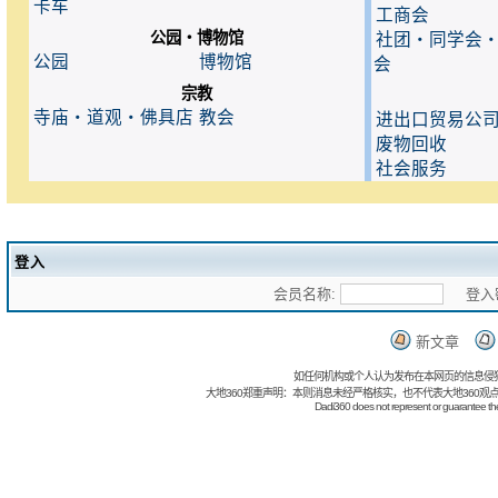
卡车
工商会
公园・博物馆
社团・同学会
公园
博物馆
会
宗教
寺庙・道观・佛具店
教会
进出口贸易公
废物回收
社会服务
登入
会员名称:
登入密
新文章
如任何机构或个人认为发布在本网页的信息侵
大地360郑重声明：本则消息未经严格核实，也不代表大地360观
Dadi360 does not represent or guarantee the t