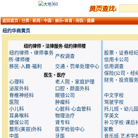
返回首页
分类
新闻
中国
娱乐•体育
闲侃
健康
纽约华商黄页
纽约律师・法律服务·纽约律师楼
纽约律师・律师事务
股票・证券经
产权调查
所·律师楼
信用卡公司
移民·入籍·福利
交通・罚单处理中心
信用调查
保险(公司・经纪
医生・医疗
财务・投资服
心理科
老人院・家庭护理
泌尿外科
口腔・颜面外科
脊椎神经科
眼镜公司
中文学校
医院
肿瘤科
驾驶学校
小儿科
心脏科·心血管科
托儿班・幼儿
耳鼻喉科
物理治疗
学英文
健保公司
肾专科
补习学校·课后
整形(美容)外科
医学检验中心
家教
中医
牙医
音乐班·艺术学