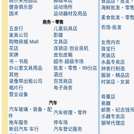
高尔夫用品店
脚踏车店
食品店・批发
健身俱乐部
运动场所
海鲜批发・零
国术
运动器材及用品
素食批发・零
商务・零售
农场·批发
五金行
儿童玩具店
家具公司
影碟
购物商城·Mall
文具店
女用内衣
花店
连锁店·创业良机
珠宝行
奖牌
皮包皮箱
男装店
书・书局
超市·超级市场
水晶专卖店
办公室文具用品
批发・零售・99分店
钟表行制造
其他
酒庄
服装・精品店
录像带出租公司
百货商店
时装店・女装
唱片行
电子商务
营业设备
骨董店
汽车
瓷器
汽车玻璃・装备・配
邮票・纪念钱
汽车修理・零件
件
乐器专卖店
拖车服务
停车场
钢琴代理店
新旧汽车 车行
汽车登记服务