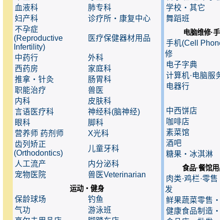
血液科
肺专科
学校・其它
妇产科
诊疗所・康复中心
舞蹈班
不孕症
电脑维修·
(Reproductive
医疗保健器材用品
手机(Cell Pho
Infertility)
修
中药行
外科
电子字典
西药房
家庭科
计算机·电脑服
推拿・针灸
肠胃科
电器行
职能治疗
兽医
内科
皮肤科
中西饼店
言语医疗科
神经科(脑神经)
咖啡店
眼科
脚科
素菜馆
营养师 药剂师
X光科
酒吧
齿列矫正
儿童牙科
(Orthodontics)
糖果・冰淇淋
人工流产
内分泌科
食品·餐馆用
宠物医院
兽医Veterinarian
肉类·鸡栏·零
运动・健身
发
保龄球场
钓鱼
鲜果蔬菜零售
气功
游泳班
健康食品制造