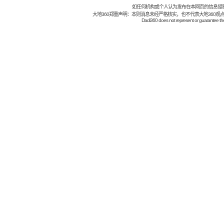
如任何机构或个人认为发布在本网页的信息侵
大地360郑重声明：本则消息未经严格核实，也不代表大地360观
Dadi360 does not represent or guarantee the t