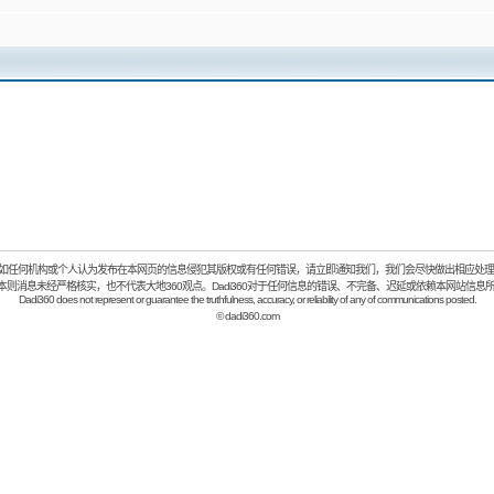
如任何机构或个人认为发布在本网页的信息侵犯其版权或有任何错误，请立即通知我们，我们会尽快做出相应处理
：本则消息未经严格核实，也不代表大地360观点。Dadi360对于任何信息的错误、不完备、迟延或依赖本网站信息
Dadi360 does not represent or guarantee the truthfulness, accuracy, or reliability of any of communications posted.
©
dadi360.com