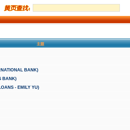
主题
ATIONAL BANK)
 BANK)
NS - EMILY YU)