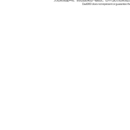
大地360郑重声明：本则消息未经严格核实，也不代表大地360观
Dadi360 does not represent or guarantee the t