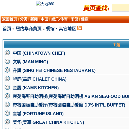
返回首页
分类
新闻
中国
娱乐•体育
闲侃
健康
首页
纽约华商黄页
餐馆・其它地区
»
»
主题
中国 (CHINATOWN CHEF)
文明 (MAN MING)
升辉 (SING FEI CHINESE RESTAURANT.)
华庭(華庭 CHALET CHINA)
金厨 (KAMS KITCHEN)
帝苑海鲜自助酒楼(帝苑海鮮自助酒樓 ASIAN SEAFOOD BUF
帝将国际自助餐厅(帝将國際自助餐廰 DJ'S INT'L BUFFET)
皇城 (FORTUNE ISLAND)
美华(美華 GREAT CHINA KITCHEN)