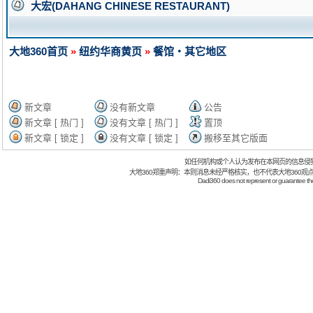
大宏(DAHANG CHINESE RESTAURANT)
大地360首页
»
纽约华商黄页
»
餐馆・其它地区
新文章
没有新文章
公告
新文章 [ 热门 ]
没有文章 [ 热门 ]
置顶
新文章 [ 锁定 ]
没有文章 [ 锁定 ]
搬移至其它版面
如任何机构或个人认为发布在本网页的信息侵
大地360郑重声明：本则消息未经严格核实，也不代表大地360观
Dadi360 does not represent or guarantee the t