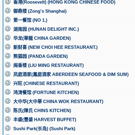
香港(Roosevelt) (HONG KONG CHINESE FOOD)
御鼎楼 (Zong's Shanghai)
第一餐馆 (NO 1.)
湖南园 (HUNAN DELIGHT INC.)
华龙(華龍 CHINA GARDEN)
新财喜 (NEW CHOI HEE RESTAURANT.)
熊猫园 (PANDA GARDEN)
闽香楼 (LIU MING RESTAURANT)
凤庭酒家(鳳庭酒家 ABERDEEN SEAFOOD & DIM SUM)
兴旺 (CHINESE RESTAURANT)
鸿涛餐馆 (FORTUNE KITCHEN)
大中华(大中華 CHINA WOK RESTAURANT)
陈氏(陳氏 CHINS KITCHEN)
丰盛(豐盛 HARVEST BUFFET)
Sushi Park(长岛) (Sushi Park)