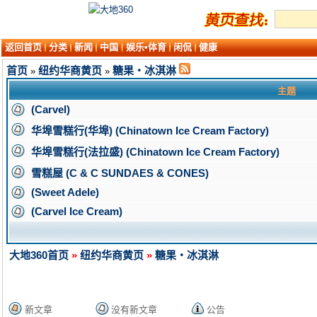
返回首页
分类
新闻
中国
娱乐•体育
闲侃
健康
首页
纽约华商黄页
糖果・冰淇淋
»
»
主题
(Carvel)
华埠雪糕行(华埠) (Chinatown Ice Cream Factory)
华埠雪糕行(法拉盛) (Chinatown Ice Cream Factory)
雪糕屋 (C & C SUNDAES & CONES)
(Sweet Adele)
(Carvel Ice Cream)
大地360首页
»
纽约华商黄页
»
糖果・冰淇淋
新文章
没有新文章
公告