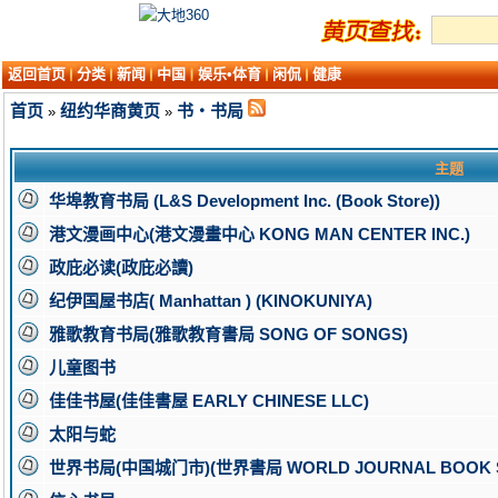
返回首页
分类
新闻
中国
娱乐•体育
闲侃
健康
首页
纽约华商黄页
书・书局
»
»
主题
华埠教育书局 (L&S Development Inc. (Book Store))
港文漫画中心(港文漫畫中心 KONG MAN CENTER INC.)
政庇必读(政庇必讀)
纪伊国屋书店( Manhattan ) (KINOKUNIYA)
雅歌教育书局(雅歌教育書局 SONG OF SONGS)
儿童图书
佳佳书屋(佳佳書屋 EARLY CHINESE LLC)
太阳与蛇
世界书局(中国城门市)(世界書局 WORLD JOURNAL BOOK 