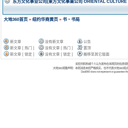
东方文化事业公司(東方文化事業公司 ORIENTAL CULTURE ENTE
大地360首页
»
纽约华商黄页
»
书・书局
新文章
没有新文章
公告
新文章 [ 热门 ]
没有文章 [ 热门 ]
置顶
新文章 [ 锁定 ]
没有文章 [ 锁定 ]
搬移至其它版面
如任何机构或个人认为发布在本网页的信息侵
大地360郑重声明：本则消息未经严格核实，也不代表大地360观
Dadi360 does not represent or guarantee the t