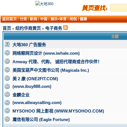
返回首页
分类
新闻
中国
娱乐•体育
闲侃
健康
首页
纽约华商黄页
电子商务
»
»
主题
大地360 广告服务
网络鲸网页设计 (www.iwhale.com)
Amway 代理、代购， 诚招代理商或合作伙伴！
美国宝葫芦中文图书公司 (Magicala Inc.)
美 2 康 (ONE2FIT.COM)
(www.ibuy888.com)
金麟企业
(www.allwaycalling.com)
MYSOHOO 网上影视 (WWW.MYSOHOO.COM)
鹰信有限公司 (Eagle Fortune)