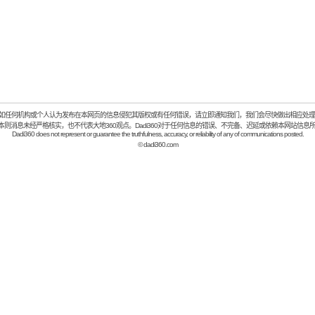
如任何机构或个人认为发布在本网页的信息侵犯其版权或有任何错误，请立即通知我们，我们会尽快做出相应处理
：本则消息未经严格核实，也不代表大地360观点。Dadi360对于任何信息的错误、不完备、迟延或依赖本网站信息
Dadi360 does not represent or guarantee the truthfulness, accuracy, or reliability of any of communications posted.
©
dadi360.com