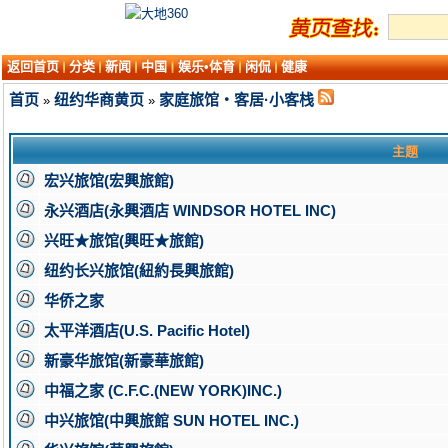
返回首页
分类
新闻
中国
娱乐•体育
闲侃
健康
首页
纽约华商黄页
家庭旅馆・客居·小客栈
»
»
主题
宏兴旅馆(宏興旅館)
永兴酒店(永興酒店 WINDSOR HOTEL INC)
兴旺★旅馆(興旺★旅館)
纽约长兴旅馆(紐約長興旅館)
华侨之家
太平洋酒店(U.S. Pacific Hotel)
新豪华旅馆(新豪華旅館)
中福之家 (C.F.C.(NEW YORK)INC.)
中兴旅馆(中興旅館 SUN HOTEL INC.)