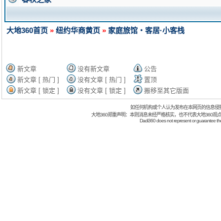
大地360首页
»
纽约华商黄页
»
家庭旅馆・客居·小客栈
新文章
没有新文章
公告
新文章 [ 热门 ]
没有文章 [ 热门 ]
置顶
新文章 [ 锁定 ]
没有文章 [ 锁定 ]
搬移至其它版面
如任何机构或个人认为发布在本网页的信息侵
大地360郑重声明：本则消息未经严格核实，也不代表大地360观
Dadi360 does not represent or guarantee the t