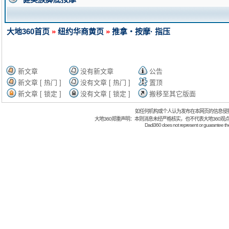
大地360首页
»
纽约华商黄页
»
推拿・按摩· 指压
新文章
没有新文章
公告
新文章 [ 热门 ]
没有文章 [ 热门 ]
置顶
新文章 [ 锁定 ]
没有文章 [ 锁定 ]
搬移至其它版面
如任何机构或个人认为发布在本网页的信息侵
大地360郑重声明：本则消息未经严格核实，也不代表大地360观
Dadi360 does not represent or guarantee the t