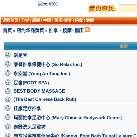
返回首页
分类
新闻
中国
娱乐•体育
闲侃
健康
首页
纽约华商黄页
推拿・按摩· 指压
»
»
主题
浴足堂
康誉推拿保健中心 (So Relax Inc.)
永安堂 (Yung An Tang Inc.)
足舍(FOOT SPA)
BEST BODY MASSAGE
(The Best Chinese Back Rub)
佳康足疗推拿
玛丽推拿足浴中心 (Mary Chinese Bodywork Center)
泰舒洗头足浴坊
康愈足浴推拿休闲中心 (Kangyu Foot Bath Tuinai Leisure Ce