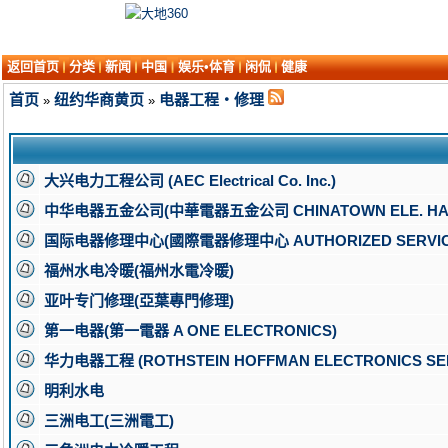
返回首页
分类
新闻
中国
娱乐•体育
闲侃
健康
首页
纽约华商黄页
电器工程・修理
»
»
大兴电力工程公司 (AEC Electrical Co. Inc.)
中华电器五金公司(中華電器五金公司 CHINATOWN ELE. HAR
国际电器修理中心(國際電器修理中心 AUTHORIZED SERVICE C
福州水电冷暖(福州水電冷暖)
亚叶专门修理(亞葉專門修理)
第一电器(第一電器 A ONE ELECTRONICS)
华力电器工程 (ROTHSTEIN HOFFMAN ELECTRONICS SER
明利水电
三洲电工(三洲電工)