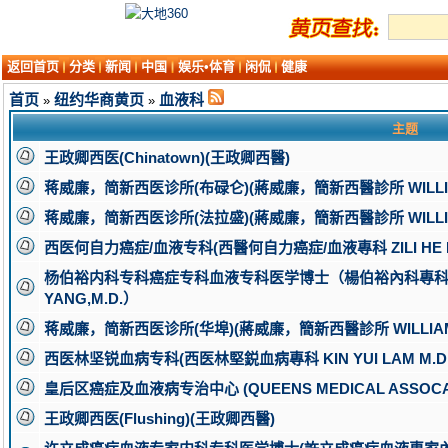
返回首页
分类
新闻
中国
娱乐•体育
闲侃
健康
首页
纽约华商黄页
血液科
»
»
主题
王政卿西医(Chinatown)(王政卿西醫)
蒋威廉，简新西医诊所(布碌仑)(蔣威廉，簡新西醫診所 WILLIAM, 
蒋威廉，简新西医诊所(法拉盛)(蔣威廉，簡新西醫診所 WILLIAM, 
西医何自力癌症/血液专科(西醫何自力癌症/血液專科 ZILI HE M
杨伯裕内科专科癌症专科血液专科医学博士（楊伯裕內科專科癌
YANG,M.D.）
蒋威廉，简新西医诊所(华埠)(蔣威廉，簡新西醫診所 WILLIAM, C
西医林坚锐血病专科(西医林堅鋭血病專科 KIN YUI LAM M.D.,
皇后区癌症及血液病专治中心 (QUEENS MEDICAL ASSOCATE
王政卿西医(Flushing)(王政卿西醫)