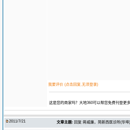
我要评价 (点击回复,无须登录)
这是您的商家吗？大地360可以帮您免费刊登更
2011/7/21
文章主题:
回复:蒋威廉，简新西医诊所(华埠)(蔣威