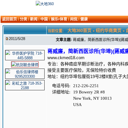
返回首页
分类
新闻
中国
娱乐•体育
闲侃
健康
大地360首页
纽约华商黄页
当前位置:
»
»
2011/5/28
文章主题:
蒋威廉，简新西医诊所(华埠)(蔣威廉，簡
蒋威廉，简新西医诊所(华埠)(蔣威廉，簡新
www.ckmed18.com
专治：各种癌症早期诊断治疗，各种内科
接受主要医疗保险，无保险特价收费
地址：纽约华埠包厘街19号2楼8室(孔子大
电话号码:
212-226-2251
详细地址:
19 Bowery 2R #8
New York, NY 10013
USA