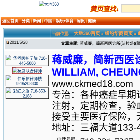
返回首页
分类
新闻
中国
娱乐•体育
闲侃
健康
大地360首页
纽约华商黄页
当前位置:
»
»
2011/5/28
文章主题:
蒋威廉，简新西医诊所(法拉盛)(蔣威廉，
蒋威廉，简新西医诊
WILLIAM, CHEUNG
www.ckmed18.com
专治：各种癌症早期
注射，定期检查，验
接受主要医疗保险，
地址：三福大道133-
电话号码: