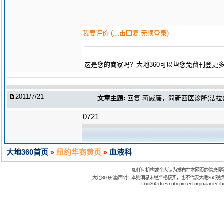
我要评价 (点击回复,无须登录)
这是您的商家吗？大地360可以帮您免费刊登更
2011/7/21
文章主题:
回复:蒋威廉，简新西医诊所(法拉盛)(蔣
0721
大地360首页
»
纽约华商黄页
»
血液科
如任何机构或个人认为发布在本网页的信息侵
大地360郑重声明：本则消息未经严格核实，也不代表大地360观
Dadi360 does not represent or guarantee the t