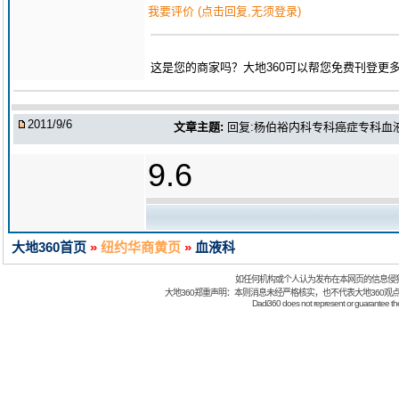
我要评价 (点击回复,无须登录)
这是您的商家吗？大地360可以帮您免费刊登更
2011/9/6
文章主题:
回复:杨伯裕内科专科癌症专科血液专
9.6
大地360首页
»
纽约华商黄页
»
血液科
如任何机构或个人认为发布在本网页的信息侵
大地360郑重声明：本则消息未经严格核实，也不代表大地360观
Dadi360 does not represent or guarantee the t