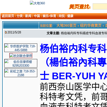
返回首页
分类
新闻
中国
娱乐•体育
闲侃
健康
大地360首页
纽约华商黄页
当前位置:
»
»
2011/5/28
文章主题:
杨伯裕内科专科癌症专科血液专科医学
杨伯裕内科专科
（楊伯裕內科專
士 BER-YUH Y
前西奈山医学中
科特考文凭，前
血液专科特考文