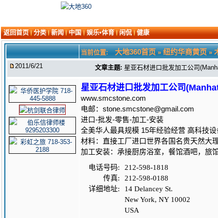
返回首页
分类
新闻
中国
娱乐•体育
闲侃
健康
大地360首页
纽约华商黄页
当前位置:
»
»
2011/6/21
文章主题:
星亚石材进口批发加工公司(Manhatt
星亚石材进口批发加工公司(Manhatta
www.smcstone.com
电邮：stone.smcstone@gmail.com
进口-批发-零售-加工-安装
全美华人最具规模 15年经验经营 高科技
材料：直接工厂进口世界各国名贵天然大
加工安装：承接厨房浴室，餐馆酒吧，旅
电话号码:
212-598-1818
传真:
212-598-0188
详细地址:
14 Delancey St.
New York, NY 10002
USA