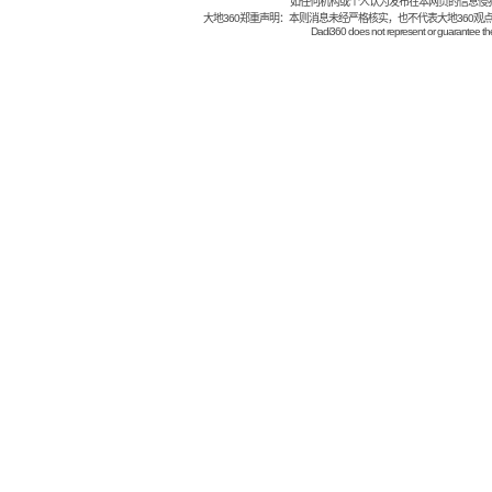
如任何机构或个人认为发布在本网页的信息侵
大地360郑重声明：本则消息未经严格核实，也不代表大地360观
Dadi360 does not represent or guarantee the t