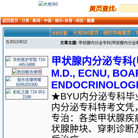
返回首页
分类
新闻
中国
娱乐•体育
闲侃
健康
大地360首页
纽约华商黄页
当前位置:
»
»
2011/9/12
文章主题:
甲状腺内分泌专科(甲狀腺內分泌專科 AILI
甲状腺内分泌专科(甲
M.D., ECNU, BOA
ENDOCRINOLOGI
★BYU内分泌专科
内分泌专科特考文凭
专治：各类甲状腺疾
状腺肿块、穿刺诊断