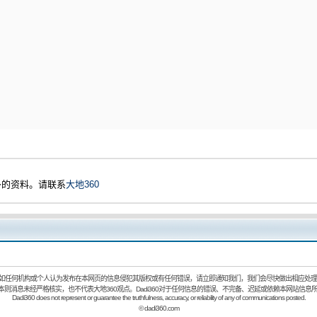
多的资料。请联系
大地360
如任何机构或个人认为发布在本网页的信息侵犯其版权或有任何错误，请立即通知我们，我们会尽快做出相应处理
：本则消息未经严格核实，也不代表大地360观点。Dadi360对于任何信息的错误、不完备、迟延或依赖本网站信息
Dadi360 does not represent or guarantee the truthfulness, accuracy, or reliability of any of communications posted.
©
dadi360.com