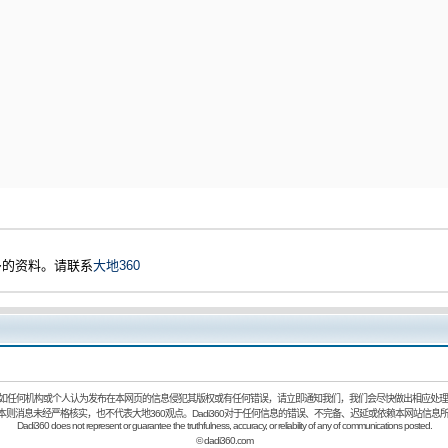
多的资料。请联系
大地360
如任何机构或个人认为发布在本网页的信息侵犯其版权或有任何错误，请立即通知我们，我们会尽快做出相应处理
：本则消息未经严格核实，也不代表大地360观点。Dadi360对于任何信息的错误、不完备、迟延或依赖本网站信息
Dadi360 does not represent or guarantee the truthfulness, accuracy, or reliability of any of communications posted.
©
dadi360.com