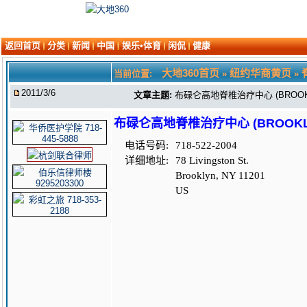
返回首页
分类
新闻
中国
娱乐•体育
闲侃
健康
大地360首页
纽约华商黄页
当前位置:
»
»
2011/3/6
文章主题:
布碌仑高地脊椎治疗中心 (BROOKLYN 
布碌仑高地脊椎治疗中心 (BROOKLYN H
电话号码:
718-522-2004
详细地址:
78 Livingston St.
Brooklyn, NY 11201
US