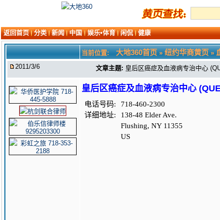
返回首页
分类
新闻
中国
娱乐•体育
闲侃
健康
大地360首页
纽约华商黄页
当前位置:
»
»
2011/3/6
文章主题:
皇后区癌症及血液病专治中心 (QUEENS
皇后区癌症及血液病专治中心 (QUEENS 
电话号码:
718-460-2300
详细地址:
138-48 Elder Ave.
Flushing, NY 11355
US