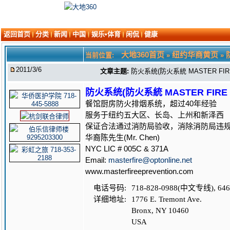
返回首页
分类
新闻
中国
娱乐•体育
闲侃
健康
大地360首页
纽约华商黄页
当前位置:
»
»
2011/3/6
文章主题:
防火系统(防火系統 MASTER FIRE 
防火系统(防火系統 MASTER FIRE PR
餐馆厨房防火排烟系统，超过40年经验
服务于纽约五大区、长岛、上州和新泽西
保证合法通过消防局验收，消除消防局违
华裔陈先生(Mr. Chen)
NYC LIC # 005C & 371A
Email:
masterfire@optonline.net
www.masterfireeprevention.com
电话号码:
718-828-0988(中文专线), 646
详细地址:
1776 E. Tremont Ave.
Bronx, NY 10460
USA