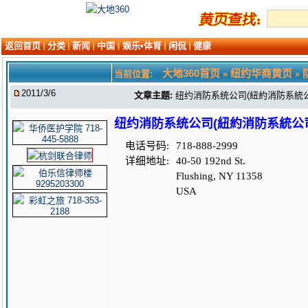
返回首页
分类
新闻
中国
娱乐•体育
闲侃
健康
大地360首页
纽约华商黄页
当前位置:
»
»
2011/3/6
文章主题:
纽约消防系统公司(紐約消防系統公司 NEW
纽约消防系统公司(紐約消防系統公司 NEW 
电话号码:
718-888-2999
详细地址:
40-50 192nd St.
Flushing, NY 11358
USA