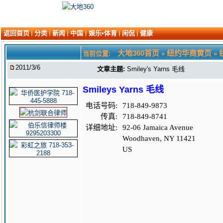
返回首页
分类
新闻
中国
娱乐•体育
闲侃
健康
大地360首页
纽约华商黄页
当前位置:
»
»
2011/3/6
文章主题:
Smiley's Yarns 毛线
Smileys Yarns 毛线
电话号码:
718-849-9873
传真:
718-849-8741
详细地址:
92-06 Jamaica Avenue
Woodhaven, NY 11421
US