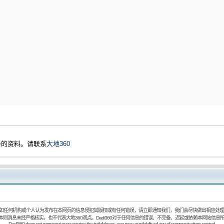
多的资料。请联系
大地360
如任何机构或个人认为发布在本网页的信息侵犯其版权或有任何错误，请立即通知我们，我们会尽快做出相应处理
：本则消息未经严格核实，也不代表大地360观点。Dadi360对于任何信息的错误、不完备、迟延或依赖本网站信息
Dadi360 does not represent or guarantee the truthfulness, accuracy, or reliability of any of communications posted.