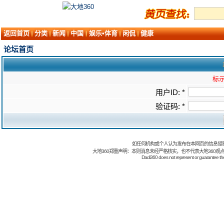
返回首页
分类
新闻
中国
娱乐•体育
闲侃
健康
论坛首页
标示
用户ID: *
验证码: *
如任何机构或个人认为发布在本网页的信息侵
大地360郑重声明：本则消息未经严格核实，也不代表大地360观
Dadi360 does not represent or guarantee the t