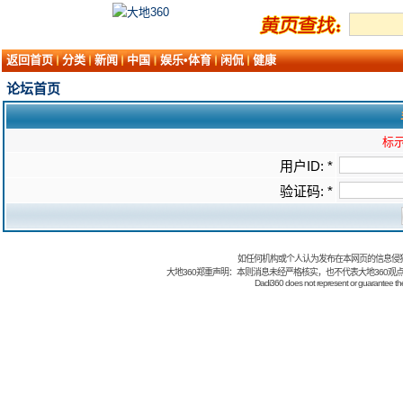
返回首页
分类
新闻
中国
娱乐•体育
闲侃
健康
论坛首页
标示
用户ID: *
验证码: *
如任何机构或个人认为发布在本网页的信息侵
大地360郑重声明：本则消息未经严格核实，也不代表大地360观
Dadi360 does not represent or guarantee the t