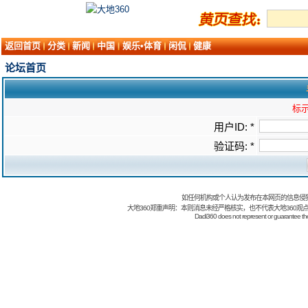
返回首页
分类
新闻
中国
娱乐•体育
闲侃
健康
论坛首页
标示
用户ID: *
验证码: *
如任何机构或个人认为发布在本网页的信息侵
大地360郑重声明：本则消息未经严格核实，也不代表大地360观
Dadi360 does not represent or guarantee the t