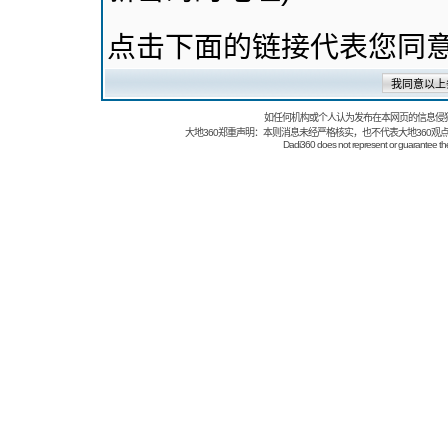
点击下面的链接代表您同
如任何机构或个人认为发布在本网页的信息侵
大地360郑重声明：本则消息未经严格核实，也不代表大地360观
Dadi360 does not represent or guarantee the t