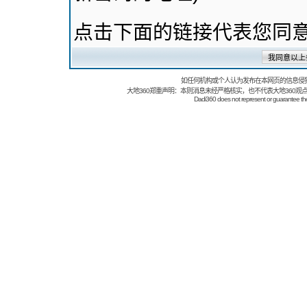
点击下面的链接代表您同
如任何机构或个人认为发布在本网页的信息侵
大地360郑重声明：本则消息未经严格核实，也不代表大地360观
Dadi360 does not represent or guarantee the t