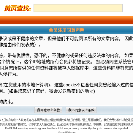
会员注册同意声明
争议或是不健康的文章，但是他们不可能阅读所有的文章内容。 因
非是由他们发表的）。
谤，带有仇恨性，恐吓的，不健康的或是任何违反法律的内容。 如
这个情况下，这个IP地址的所有会员都将被记录。 您必须同意系统
须同意您所提供的任何资料都将被存入数据库中，这些资料除非有您的
入侵行为。
信息(在您使用的本地计算机)，这些cookie不包含任何您曾经输入过
用。(如果您忘记了密码，将会发送新密码的地址)
的约束。
如任何机构或个人认为发布在本网页的信息侵犯其版权或有任何错误，请立即通知我们，我们会尽快做出相应处理
：本则消息未经严格核实，也不代表大地360观点。Dadi360对于任何信息的错误、不完备、迟延或依赖本网站信息
Dadi360 does not represent or guarantee the truthfulness, accuracy, or reliability of any of communications posted.
©
dadi360.com