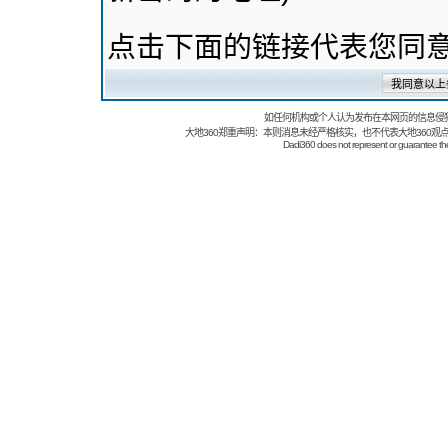
点击下面的链接代表您同
如任何机构或个人认为发布在本网页的信息侵
大地360郑重声明：本则消息未经严格核实，也不代表大地360观
Dadi360 does not represent or guarantee the t