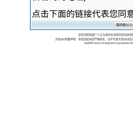
点击下面的链接代表您同
如任何机构或个人认为发布在本网页的信息侵
大地360郑重声明：本则消息未经严格核实，也不代表大地360观
Dadi360 does not represent or guarantee the t