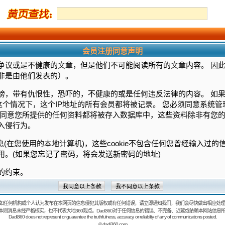
会员注册同意声明
争议或是不健康的文章，但是他们不可能阅读所有的文章内容。 因
非是由他们发表的）。
谤，带有仇恨性，恐吓的，不健康的或是任何违反法律的内容。 如
这个情况下，这个IP地址的所有会员都将被记录。 您必须同意系统
须同意您所提供的任何资料都将被存入数据库中，这些资料除非有您的
入侵行为。
信息(在您使用的本地计算机)，这些cookie不包含任何您曾经输入过
用。(如果您忘记了密码，将会发送新密码的地址)
的约束。
如任何机构或个人认为发布在本网页的信息侵犯其版权或有任何错误，请立即通知我们，我们会尽快做出相应处理
：本则消息未经严格核实，也不代表大地360观点。Dadi360对于任何信息的错误、不完备、迟延或依赖本网站信息
Dadi360 does not represent or guarantee the truthfulness, accuracy, or reliability of any of communications posted.
©
dadi360.com