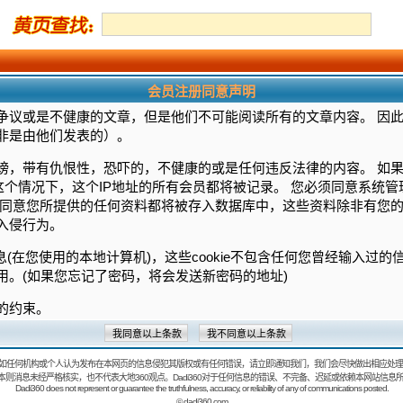
会员注册同意声明
争议或是不健康的文章，但是他们不可能阅读所有的文章内容。 因
非是由他们发表的）。
谤，带有仇恨性，恐吓的，不健康的或是任何违反法律的内容。 如
这个情况下，这个IP地址的所有会员都将被记录。 您必须同意系统
须同意您所提供的任何资料都将被存入数据库中，这些资料除非有您的
入侵行为。
信息(在您使用的本地计算机)，这些cookie不包含任何您曾经输入过
用。(如果您忘记了密码，将会发送新密码的地址)
的约束。
如任何机构或个人认为发布在本网页的信息侵犯其版权或有任何错误，请立即通知我们，我们会尽快做出相应处理
：本则消息未经严格核实，也不代表大地360观点。Dadi360对于任何信息的错误、不完备、迟延或依赖本网站信息
Dadi360 does not represent or guarantee the truthfulness, accuracy, or reliability of any of communications posted.
©
dadi360.com