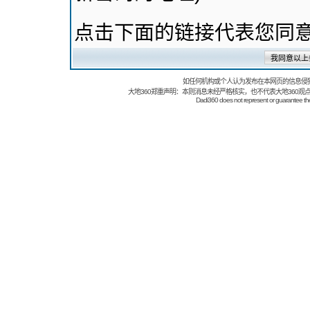
点击下面的链接代表您同
如任何机构或个人认为发布在本网页的信息侵
大地360郑重声明：本则消息未经严格核实，也不代表大地360观
Dadi360 does not represent or guarantee the t