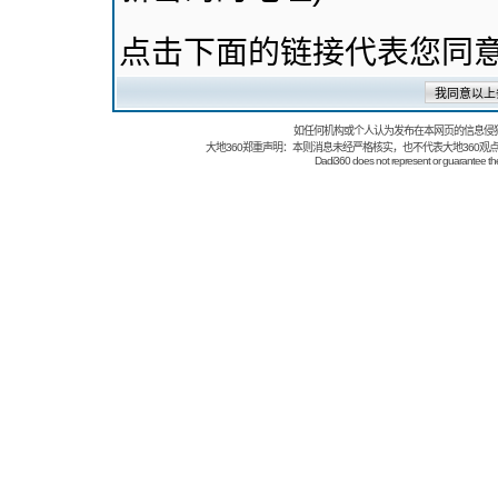
点击下面的链接代表您同
如任何机构或个人认为发布在本网页的信息侵
大地360郑重声明：本则消息未经严格核实，也不代表大地360观
Dadi360 does not represent or guarantee the t