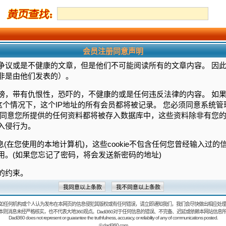
会员注册同意声明
争议或是不健康的文章，但是他们不可能阅读所有的文章内容。 因
非是由他们发表的）。
谤，带有仇恨性，恐吓的，不健康的或是任何违反法律的内容。 如
这个情况下，这个IP地址的所有会员都将被记录。 您必须同意系统
须同意您所提供的任何资料都将被存入数据库中，这些资料除非有您的
入侵行为。
信息(在您使用的本地计算机)，这些cookie不包含任何您曾经输入过
用。(如果您忘记了密码，将会发送新密码的地址)
的约束。
如任何机构或个人认为发布在本网页的信息侵犯其版权或有任何错误，请立即通知我们，我们会尽快做出相应处理
：本则消息未经严格核实，也不代表大地360观点。Dadi360对于任何信息的错误、不完备、迟延或依赖本网站信息
Dadi360 does not represent or guarantee the truthfulness, accuracy, or reliability of any of communications posted.
©
dadi360.com