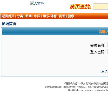
返回首页
分类
新闻
中国
娱乐•体育
闲侃
健康
论坛首页
请输
会员名称:
登入密码:
忘记
如任何机构或个人认为发布在本网页的信息侵
大地360郑重声明：本则消息未经严格核实，也不代表大地360观
Dadi360 does not represent or guarantee the t