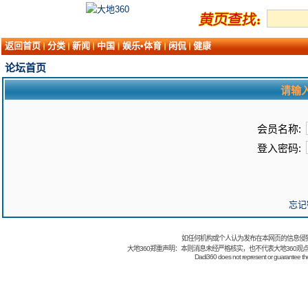
返回首页
分类
新闻
中国
娱乐•体育
闲侃
健康
论坛首页
请输
会员名称:
登入密码:
忘记
如任何机构或个人认为发布在本网页的信息侵
大地360郑重声明：本则消息未经严格核实，也不代表大地360观
Dadi360 does not represent or guarantee the t