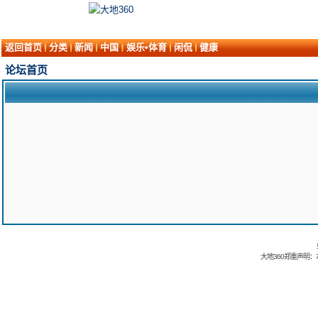
返回首页
分类
新闻
中国
娱乐•体育
闲侃
健康
论坛首页
大地360郑重声明