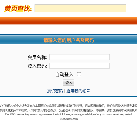
请输入您的用户名及密码
会员名称:
登入密码:
自动登入:
忘记密码
|
启用我的帐号
如任何机构或个人认为发布在本网页的信息侵犯其版权或有任何错误，请立即通知我们，我们会尽快做出相应处理
：本则消息未经严格核实，也不代表大地360观点。Dadi360对于任何信息的错误、不完备、迟延或依赖本网站信息
Dadi360 does not represent or guarantee the truthfulness, accuracy, or reliability of any of communications posted.
©
dadi360.com