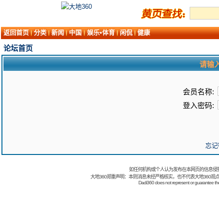
返回首页
分类
新闻
中国
娱乐•体育
闲侃
健康
论坛首页
请输
会员名称:
登入密码:
忘记
如任何机构或个人认为发布在本网页的信息侵
大地360郑重声明：本则消息未经严格核实，也不代表大地360观
Dadi360 does not represent or guarantee the t