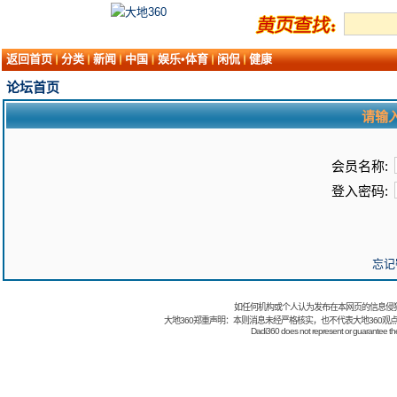
返回首页
分类
新闻
中国
娱乐•体育
闲侃
健康
论坛首页
请输
会员名称:
登入密码:
忘记
如任何机构或个人认为发布在本网页的信息侵
大地360郑重声明：本则消息未经严格核实，也不代表大地360观
Dadi360 does not represent or guarantee the t